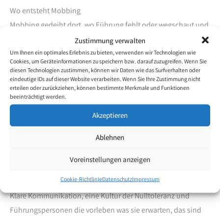
Wo entsteht Mobbing
Mobbing gedeiht dort, wo Führung fehlt oder wegschaut und
wo Leistungsdruck dazu verleitet die eigene Integrität
Zustimmung verwalten
Um Ihnen ein optimales Erlebnis zu bieten, verwenden wir Technologien wie
aufzugeben. Wo niemand klar sagt, was akzeptabel ist und
Cookies, um Geräteinformationen zu speichern bzw. darauf zuzugreifen. Wenn Sie
was nicht. Mobbing ist häufig ein Gruppenphänomen und
diesen Technologien zustimmen, können wir Daten wie das Surfverhalten oder
eindeutige IDs auf dieser Website verarbeiten. Wenn Sie Ihre Zustimmung nicht
wird immer versteckt praktiziert, nicht nur eine Person ist
erteilen oder zurückziehen, können bestimmte Merkmale und Funktionen
verantwortlich, sondern ein Umfeld, das von
beeinträchtigt werden.
Mobbinghandlungen direkt oder indirekt profitiert. Das
Akzeptieren
macht es so schwer zu greifen und so schwer zu stoppen.
Ablehnen
Was Unternehmen tun müssen
Voreinstellungen anzeigen
Prävention beginnt nich tim HR-Handbuch, sie beginnt mit
Cookie-Richtlinie
Datenschutz
Impressum
der Frage: Wie gehen wir hier miteinander wirklich um?
Klare Kommunikation, eine Kultur der Nulltoleranz und
Führungspersonen die vorleben was sie erwarten, das sind