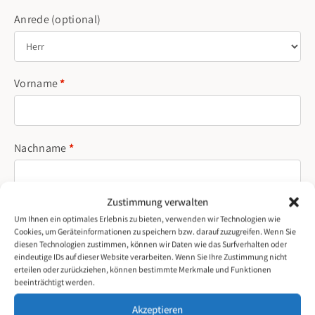
Anrede
(optional)
Vorname
*
Nachname
*
Zustimmung verwalten
Geburtstag
*
Um Ihnen ein optimales Erlebnis zu bieten, verwenden wir Technologien wie
Cookies, um Geräteinformationen zu speichern bzw. darauf zuzugreifen. Wenn Sie
diesen Technologien zustimmen, können wir Daten wie das Surfverhalten oder
eindeutige IDs auf dieser Website verarbeiten. Wenn Sie Ihre Zustimmung nicht
erteilen oder zurückziehen, können bestimmte Merkmale und Funktionen
Land / Region
*
beeinträchtigt werden.
Liechtenstein
Akzeptieren