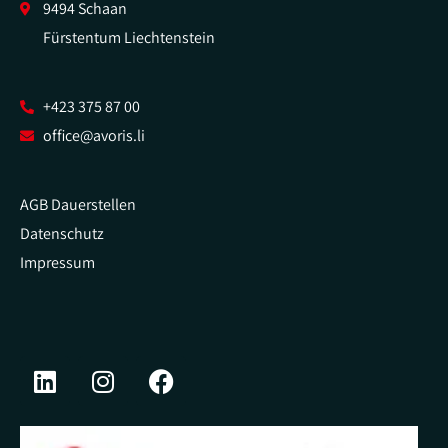
9494 Schaan
Fürstentum Liechtenstein
+423 375 87 00
office@avoris.li
AGB Dauerstellen
Datenschutz
Impressum
L
I
F
i
n
a
n
s
c
k
t
e