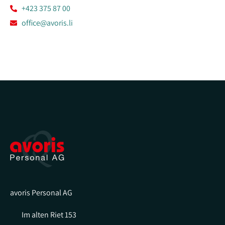
+423 375 87 00
office@avoris.li
avoris Personal AG
Im alten Riet 153