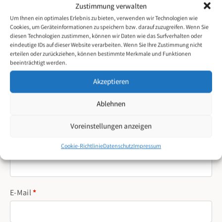
Zustimmung verwalten
Strasse
*
Um Ihnen ein optimales Erlebnis zu bieten, verwenden wir Technologien wie
Cookies, um Geräteinformationen zu speichern bzw. darauf zuzugreifen. Wenn Sie
diesen Technologien zustimmen, können wir Daten wie das Surfverhalten oder
eindeutige IDs auf dieser Website verarbeiten. Wenn Sie Ihre Zustimmung nicht
erteilen oder zurückziehen, können bestimmte Merkmale und Funktionen
Hausnummer
(optional)
beeinträchtigt werden.
Akzeptieren
Ort / Stadt
*
Ablehnen
Voreinstellungen anzeigen
Cookie-Richtlinie
Datenschutz
Impressum
Telefon
(optional)
E-Mail
*