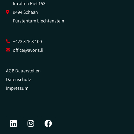
Im alten Riet 153
9494 Schaan
Fürstentum Liechtenstein
+423 375 87 00
office@avoris.li
AGB Dauerstellen
Datenschutz
Impressum
L
I
F
i
n
a