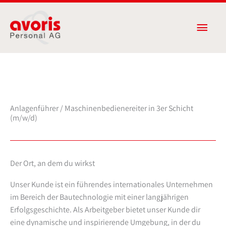
Zum
Haup
Inhalt
springen
Anlagenführer / Maschinenbedienereiter in 3er Schicht
(m/w/d)
Der Ort, an dem du wirkst
Unser Kunde ist ein führendes internationales Unternehmen
im Bereich der Bautechnologie mit einer langjährigen
Erfolgsgeschichte. Als Arbeitgeber bietet unser Kunde dir
eine dynamische und inspirierende Umgebung, in der du