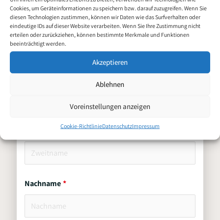
Cookies, um Geräteinformationen zu speichern bzw. darauf zuzugreifen. Wenn Sie
3er Schicht (m/w/d)
diesen Technologien zustimmen, können wir Daten wie das Surfverhalten oder
eindeutige IDs auf dieser Website verarbeiten. Wenn Sie Ihre Zustimmung nicht
erteilen oder zurückziehen, können bestimmte Merkmale und Funktionen
Persönliche Daten
beeinträchtigt werden.
Akzeptieren
Vorname
Ablehnen
Voreinstellungen anzeigen
Cookie-Richtlinie
Datenschutz
Impressum
Zweitname
Nachname