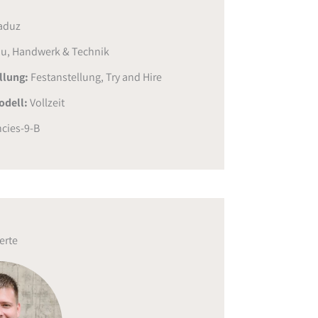
aduz
u, Handwerk & Technik
ellung:
Festanstellung
,
Try and Hire
odell:
Vollzeit
cies-9-B
erte