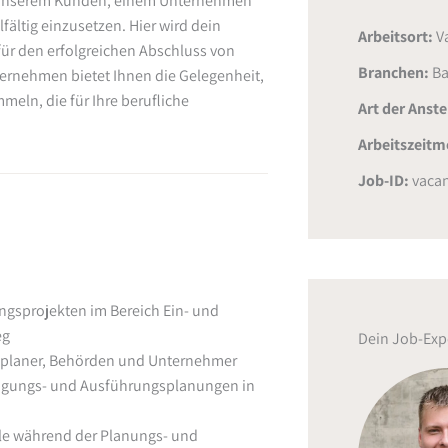
i unserem Kunden, einem Unternehmen
lfältig einzusetzen. Hier wird dein
Arbeitsort:
V
ür den erfolgreichen Abschluss von
Branchen:
Ba
ternehmen bietet Ihnen die Gelegenheit,
eln, die für Ihre berufliche
Art der Anst
Arbeitszeitm
Job-ID:
vacan
gsprojekten im Bereich Ein- und
eg
Dein Job-Exp
achplaner, Behörden und Unternehmer
migungs- und Ausführungsplanungen in
lle während der Planungs- und