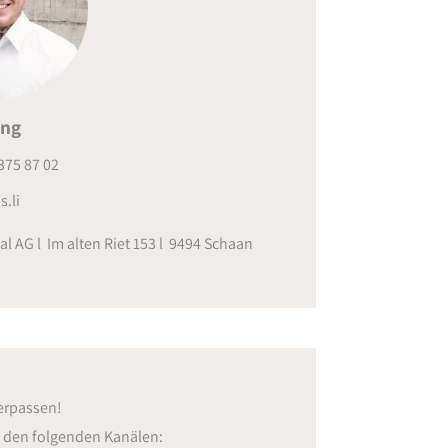
ing
375 87 02
s.li
al AG l Im alten Riet 153 l 9494 Schaan
erpassen!
f den folgenden Kanälen: