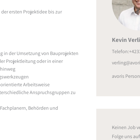
der ersten Projektidee bis zur
Kevin Verl
Telefon:+423
ng in der Umsetzung von Bauprojekten
r Projektleitung oder in einer
verling@avori
 hinweg
avoris Person
ngswerkzeugen
orientierte Arbeitsweise
unterschiedliche Anspruchsgruppen zu
 Fachplanern, Behörden und
Keinen Job v
Folge uns au