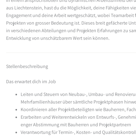
In einem anspruchsvollen und dynamischen Arbeitsumfeld be
aus Liechtenstein, hast du die Möglichkeit, deine Fähigkeiten vie
Engagement und deine Arbeit wertgeschätzt, wobei Teamarbeit f
Projekten von grosser Bedeutung ist. Dieses breit gefächerte Un
in verschiedenen Abteilungen und Projekten Erfahrungen zu samm
Entwicklung von unschätzbarem Wert sein können.
Stellenbeschreibung
Das erwartet dich im Job
Leiten und Steuern von Neubau-, Umbau- und Renovierun
Mehrfamilienhäuser über sämtliche Projektphasen hinw
Koordinieren aller Projektbeteiligten wie Bauherren, F
Erarbeiten und Weiterentwickeln von Entwurfs-, Geneh
enger Abstimmung mit Bauherren und Projektpartnern
Verantwortung für Termin-, Kosten- und Qualitätskontro