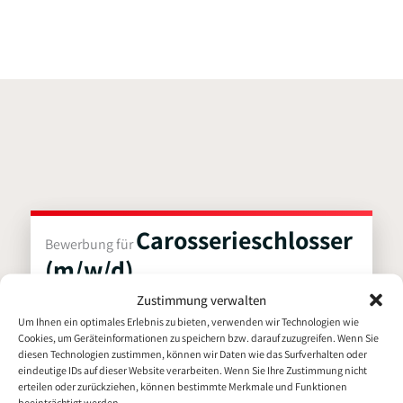
i
o
n
k
Carosserieschlosser
Bewerbung für
(m/w/d)
Zustimmung verwalten
Persönliche Daten
Um Ihnen ein optimales Erlebnis zu bieten, verwenden wir Technologien wie
Cookies, um Geräteinformationen zu speichern bzw. darauf zuzugreifen. Wenn Sie
diesen Technologien zustimmen, können wir Daten wie das Surfverhalten oder
eindeutige IDs auf dieser Website verarbeiten. Wenn Sie Ihre Zustimmung nicht
Vorname
erteilen oder zurückziehen, können bestimmte Merkmale und Funktionen
beeinträchtigt werden.