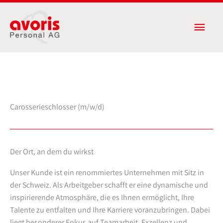
Zum
Haup
Inhalt
springen
Carosserieschlosser (m/w/d)
Der Ort, an dem du wirkst
Unser Kunde ist ein renommiertes Unternehmen mit Sitz in
der Schweiz. Als Arbeitgeber schafft er eine dynamische und
inspirierende Atmosphäre, die es Ihnen ermöglicht, Ihre
Talente zu entfalten und Ihre Karriere voranzubringen. Dabei
liegt besonderer Fokus auf Teamarbeit, Exzellenz und