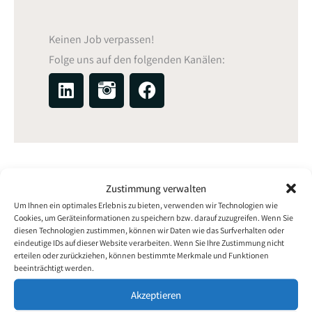
Keinen Job verpassen!
Folge uns auf den folgenden Kanälen:
L
F
i
a
n
c
k
e
e
b
d
o
i
o
Zustimmung verwalten
n
k
Um Ihnen ein optimales Erlebnis zu bieten, verwenden wir Technologien wie
Cookies, um Geräteinformationen zu speichern bzw. darauf zuzugreifen. Wenn Sie
diesen Technologien zustimmen, können wir Daten wie das Surfverhalten oder
eindeutige IDs auf dieser Website verarbeiten. Wenn Sie Ihre Zustimmung nicht
erteilen oder zurückziehen, können bestimmte Merkmale und Funktionen
beeinträchtigt werden.
Akzeptieren