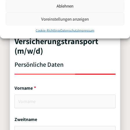
Ablehnen
Voreinstellungen anzeigen
Chauffeur Kat.
Bewerbung für
C/C1E
Cookie-Richtlinie
Datenschutz
Impressum
Versicherungstransport
(m/w/d)
Persönliche Daten
Vorname
Zweitname