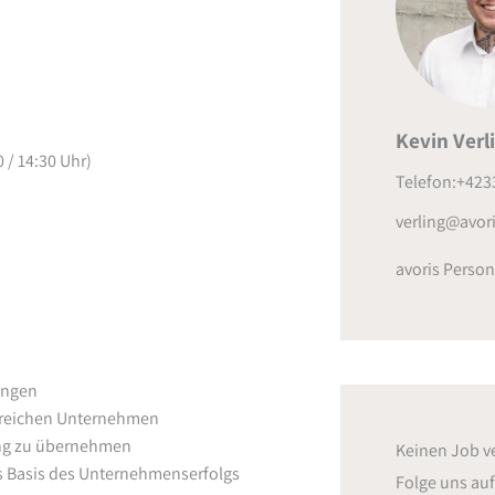
Kevin Verl
0 / 14:30 Uhr)
Telefon:+423
verling@avori
avoris Person
ungen
olgreichen Unternehmen
ung zu übernehmen
Keinen Job v
s Basis des Unternehmenserfolgs
Folge uns au