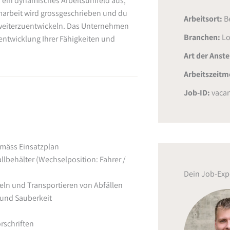
 ein dynamisches Arbeitsumfeld aus,
marbeit wird grossgeschrieben und du
Arbeitsort:
B
h weiterzuentwickeln. Das Unternehmen
Branchen:
Lo
rentwicklung Ihrer Fähigkeiten und
Art der Anst
Arbeitszeitm
Job-ID:
vacan
emäss Einsatzplan
llbehälter (Wechselposition: Fahrer /
Dein Job-Exp
ln und Transportieren von Abfällen
 und Sauberkeit
rschriften