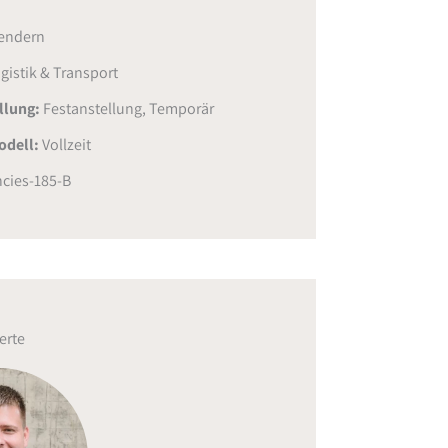
endern
gistik & Transport
ellung:
Festanstellung
,
Temporär
odell:
Vollzeit
cies-185-B
erte