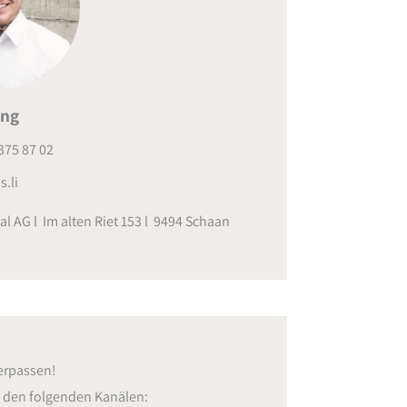
ing
375 87 02
s.li
al AG l Im alten Riet 153 l 9494 Schaan
erpassen!
f den folgenden Kanälen: