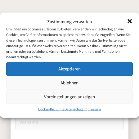
Zustimmung verwalten
Um Ihnen ein optimales Erlebnis zu bieten, verwenden wir Technologien wie
Elektroniker
Cookies, um Geräteinformationen zu speichern bzw. darauf zuzugreifen. Wenn Sie
Bewerbung für
diesen Technologien zustimmen, können wir Daten wie das Surfverhalten oder
Automatisierungstechnik
eindeutige IDs auf dieser Website verarbeiten. Wenn Sie Ihre Zustimmung nicht
erteilen oder zurückziehen, können bestimmte Merkmale und Funktionen
(m/w/d) deine Zukunft
beeinträchtigt werden.
beginnt hier
Akzeptieren
Persönliche Daten
Ablehnen
Voreinstellungen anzeigen
Vorname
Cookie-Richtlinie
Datenschutz
Impressum