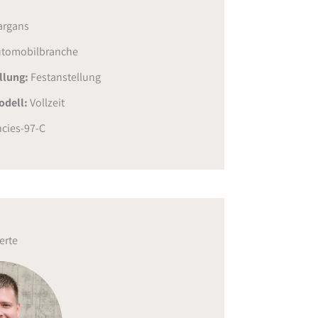
argans
tomobilbranche
ellung:
Festanstellung
odell:
Vollzeit
cies-97-C
erte