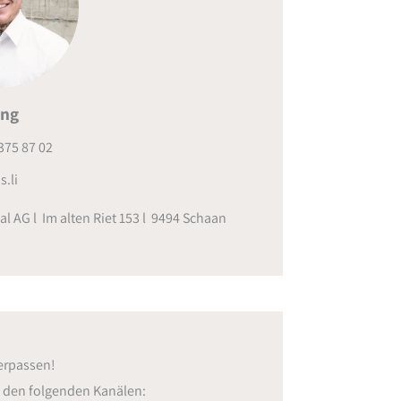
ing
375 87 02
s.li
al AG l Im alten Riet 153 l 9494 Schaan
erpassen!
f den folgenden Kanälen: