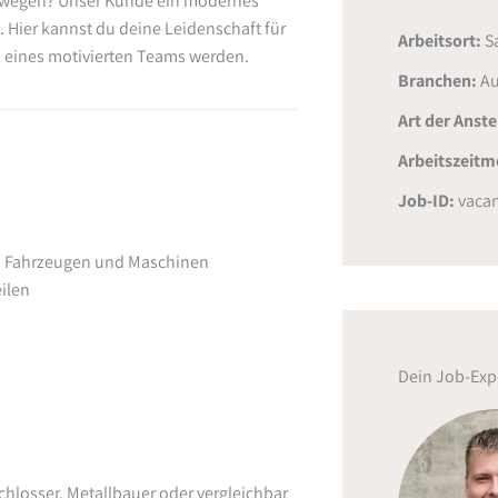
bewegen? Unser Kunde ein modernes
 Hier kannst du deine Leidenschaft für
Arbeitsort:
S
 eines motivierten Teams werden.
Branchen:
Au
Art der Anst
Arbeitszeitm
Job-ID:
vacan
n Fahrzeugen und Maschinen
ilen
Dein Job-Exp
hlosser, Metallbauer oder vergleichbar