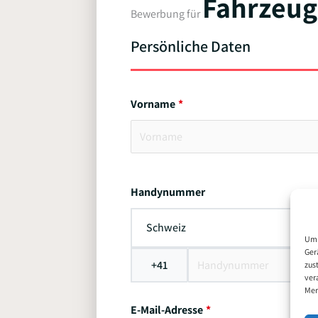
Fahrzeug
Bewerbung für
Persönliche Daten
Vorname
Handynummer
Schweiz
Um 
Ger
+41
zus
ver
Mer
E-Mail-Adresse