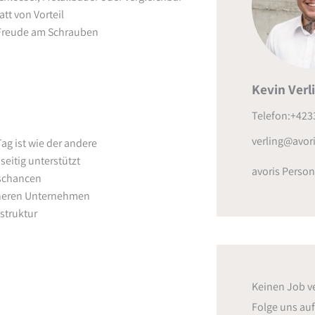
tt von Vorteil
 Freude am Schrauben
Kevin Verl
Telefon:+423
verling@avori
ag ist wie der andere
seitig unterstützt
avoris Person
gschancen
icheren Unternehmen
struktur
Keinen Job v
Folge uns au