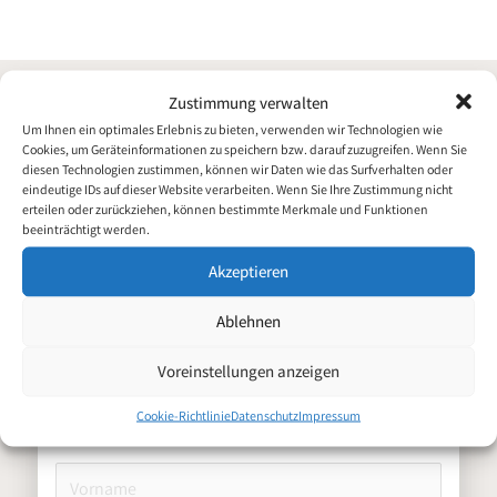
n
k
Zustimmung verwalten
Um Ihnen ein optimales Erlebnis zu bieten, verwenden wir Technologien wie
Cookies, um Geräteinformationen zu speichern bzw. darauf zuzugreifen. Wenn Sie
diesen Technologien zustimmen, können wir Daten wie das Surfverhalten oder
eindeutige IDs auf dieser Website verarbeiten. Wenn Sie Ihre Zustimmung nicht
erteilen oder zurückziehen, können bestimmte Merkmale und Funktionen
beeinträchtigt werden.
Anlagenführer
Bewerbung für
Akzeptieren
Umformtechnik (m/w/d)
Ablehnen
Persönliche Daten
Voreinstellungen anzeigen
Cookie-Richtlinie
Datenschutz
Impressum
Vorname