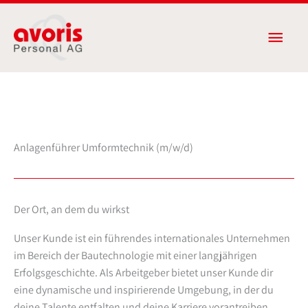
Zum
Haup
Inhalt
springen
Anlagenführer Umformtechnik (m/w/d)
Der Ort, an dem du wirkst
Unser Kunde ist ein führendes internationales Unternehmen
im Bereich der Bautechnologie mit einer langjährigen
Erfolgsgeschichte. Als Arbeitgeber bietet unser Kunde dir
eine dynamische und inspirierende Umgebung, in der du
deine Talente entfalten und deine Karriere vorantreiben