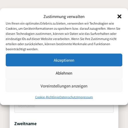
Zustimmung verwalten
Um Ihnen ein optimales Erlebnis zu bieten, verwenden wir Technologien wie
Cookies, um Geräteinformationen zu speichern bzw. darauf zuzugreifen. Wenn Sie
diesen Technologien zustimmen, können wir Daten wie das Surfverhalten oder
Bewerbung für
eindeutige IDs auf dieser Website verarbeiten. Wenn Sie Ihre Zustimmung nicht
Fertigungsmitarbeiter 3er
erteilen oder zurückziehen, können bestimmte Merkmale und Funktionen
beeinträchtigt werden.
Schicht (m/w/d)
Akzeptieren
Persönliche Daten
Ablehnen
Voreinstellungen anzeigen
Vorname
Cookie-Richtlinie
Datenschutz
Impressum
Zweitname