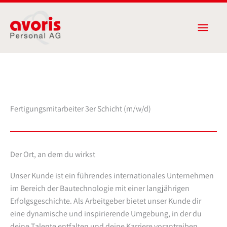
Zum
Haup
Inhalt
springen
Fertigungsmitarbeiter 3er Schicht (m/w/d)
Der Ort, an dem du wirkst
Unser Kunde ist ein führendes internationales Unternehmen
im Bereich der Bautechnologie mit einer langjährigen
Erfolgsgeschichte. Als Arbeitgeber bietet unser Kunde dir
eine dynamische und inspirierende Umgebung, in der du
deine Talente entfalten und deine Karriere vorantreiben