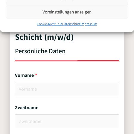
Voreinstellungen anzeigen
Bewerbung für
Cookie-Richtlinie
Datenschutz
Impressum
Fertigungsmitarbeiter 3er
Schicht (m/w/d)
Persönliche Daten
Vorname
Zweitname