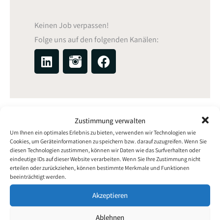
Keinen Job verpassen!
Folge uns auf den folgenden Kanälen:
L
F
i
a
n
c
k
e
e
b
d
o
Zustimmung verwalten
i
o
Um Ihnen ein optimales Erlebnis zu bieten, verwenden wir Technologien wie
n
k
Cookies, um Geräteinformationen zu speichern bzw. darauf zuzugreifen. Wenn Sie
diesen Technologien zustimmen, können wir Daten wie das Surfverhalten oder
eindeutige IDs auf dieser Website verarbeiten. Wenn Sie Ihre Zustimmung nicht
erteilen oder zurückziehen, können bestimmte Merkmale und Funktionen
beeinträchtigt werden.
Akzeptieren
Ablehnen