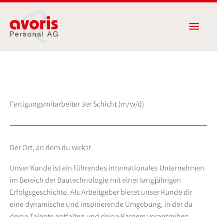
Zum
Haup
Inhalt
springen
Fertigungsmitarbeiter 3er Schicht (m/w/d)
Der Ort, an dem du wirkst
Unser Kunde ist ein führendes internationales Unternehmen
im Bereich der Bautechnologie mit einer langjährigen
Erfolgsgeschichte. Als Arbeitgeber bietet unser Kunde dir
eine dynamische und inspirierende Umgebung, in der du
deine Talente entfalten und deine Karriere vorantreiben