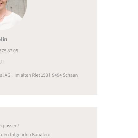
lin
375 87 05
li
al AG l Im alten Riet 153 l 9494 Schaan
erpassen!
f den folgenden Kanälen: