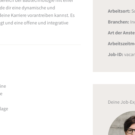
Bereich der Bautechnologie mit einer
nde dir eine dynamische und
Arbeitsort:
S
eine Karriere vorantreiben kannst. Es
Branchen:
In
gt und eine offene und integrative
Art der Anst
Arbeitszeitm
Job-ID:
vacan
hine
be
Deine Job-Ex
lage