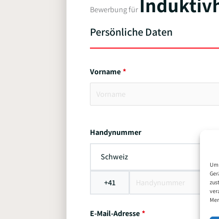
Induktiv
Bewerbung für
Persönliche Daten
Vorname
Handynummer
Schweiz
Um 
Ger
+41
zus
ver
Mer
E-Mail-Adresse