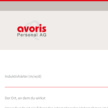
Zum
Inhalt
springen
Induktivhärter (m/w/d)
Der Ort, an dem du wirkst