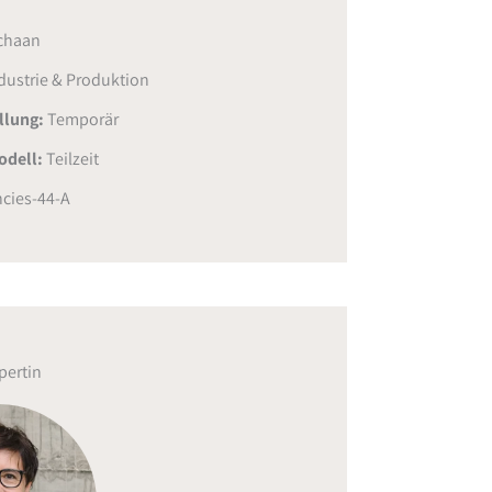
chaan
dustrie & Produktion
ellung:
Temporär
odell:
Teilzeit
cies-44-A
pertin