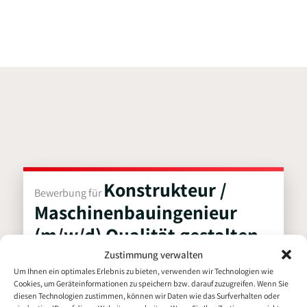
i
o
n
k
Konstrukteur /
Bewerbung für
Maschinenbauingenieur
(m/w/d) Qualität gestalten,
Verantwortung übernehmen
Zustimmung verwalten
Um Ihnen ein optimales Erlebnis zu bieten, verwenden wir Technologien wie
Cookies, um Geräteinformationen zu speichern bzw. darauf zuzugreifen. Wenn Sie
Persönliche Daten
diesen Technologien zustimmen, können wir Daten wie das Surfverhalten oder