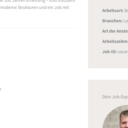
ber 100 Jahren Erfahrung – und trotzdem
, moderne Strukturen und ein Job mit
Arbeitsort:
B
Branchen:
Lo
Art der Anst
Arbeitszeitm
Job-ID:
vacan
e
Dein Job-Exp