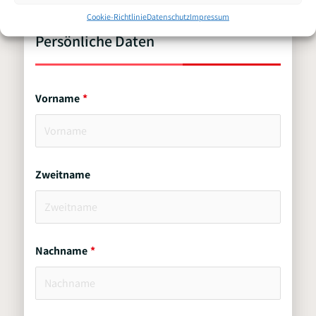
(m/w/d) ad interim
Cookie-Richtlinie
Datenschutz
Impressum
Persönliche Daten
Vorname
Zweitname
Nachname