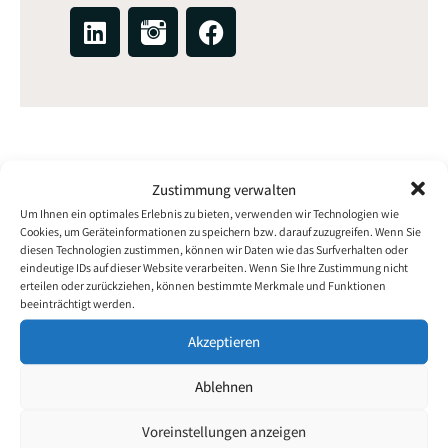
L
F
i
a
n
c
k
e
e
b
d
o
i
o
n
k
Zustimmung verwalten
Um Ihnen ein optimales Erlebnis zu bieten, verwenden wir Technologien wie
Cookies, um Geräteinformationen zu speichern bzw. darauf zuzugreifen. Wenn Sie
diesen Technologien zustimmen, können wir Daten wie das Surfverhalten oder
eindeutige IDs auf dieser Website verarbeiten. Wenn Sie Ihre Zustimmung nicht
erteilen oder zurückziehen, können bestimmte Merkmale und Funktionen
beeinträchtigt werden.
Akzeptieren
Ablehnen
Materials Manager
Bewerbung für
Voreinstellungen anzeigen