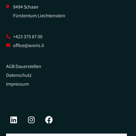
9494 Schaan
Fürstentum Liechtenstein
+423 375 87 00
office@avoris.li
AGB Dauerstellen
Datenschutz
Impressum
L
I
F
i
n
a
n
s
c