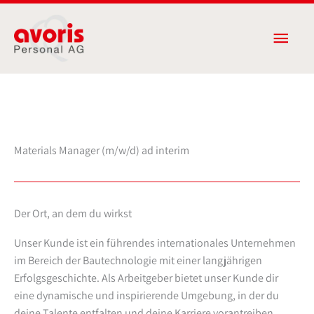
Zum
Haup
Inhalt
springen
Materials Manager (m/w/d) ad interim
Der Ort, an dem du wirkst
Unser Kunde ist ein führendes internationales Unternehmen
im Bereich der Bautechnologie mit einer langjährigen
Erfolgsgeschichte. Als Arbeitgeber bietet unser Kunde dir
eine dynamische und inspirierende Umgebung, in der du
deine Talente entfalten und deine Karriere vorantreiben