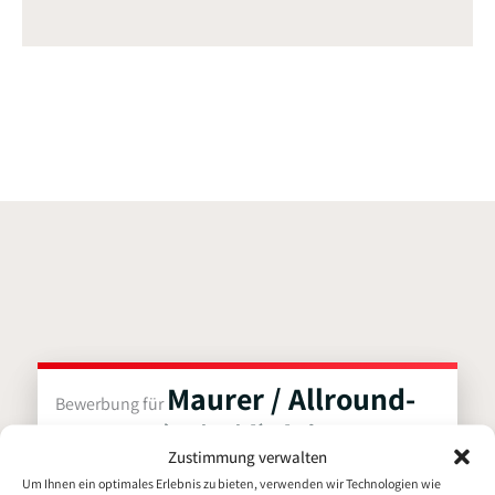
n
c
k
e
e
b
d
o
i
o
n
k
Maurer / Allround-
Bewerbung für
Maurer (m/w/d) dein
Zustimmung verwalten
nächster Karriereschritt im
Um Ihnen ein optimales Erlebnis zu bieten, verwenden wir Technologien wie