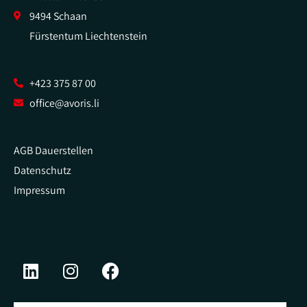
9494 Schaan
Fürstentum Liechtenstein
+423 375 87 00
office@avoris.li
AGB Dauerstellen
Datenschutz
Impressum
L
I
F
i
n
a
n
s
c