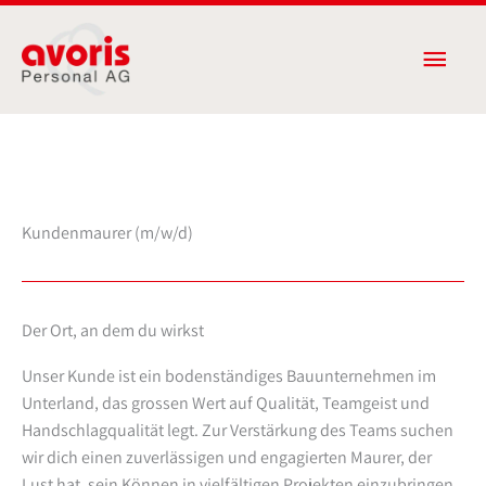
Zum
Haup
Inhalt
springen
Kundenmaurer (m/w/d)
Der Ort, an dem du wirkst
Unser Kunde ist ein bodenständiges Bauunternehmen im
Unterland, das grossen Wert auf Qualität, Teamgeist und
Handschlagqualität legt. Zur Verstärkung des Teams suchen
wir dich einen zuverlässigen und engagierten Maurer, der
Lust hat, sein Können in vielfältigen Projekten einzubringen.