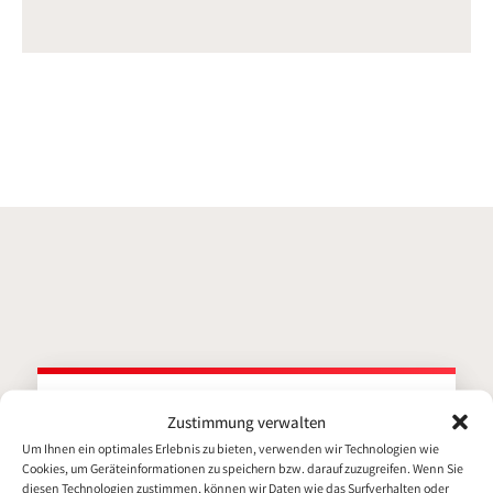
n
c
k
e
e
b
d
o
i
o
n
k
Kundenmaurer
Bewerbung für
Zustimmung verwalten
(m/w/d)
Um Ihnen ein optimales Erlebnis zu bieten, verwenden wir Technologien wie
Cookies, um Geräteinformationen zu speichern bzw. darauf zuzugreifen. Wenn Sie
Persönliche Daten
diesen Technologien zustimmen, können wir Daten wie das Surfverhalten oder