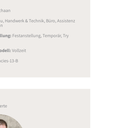
chaan
u, Handwerk & Technik
,
Büro, Assistenz
on
ellung:
Festanstellung
,
Temporär
,
Try
odell:
Vollzeit
cies-13-B
erte