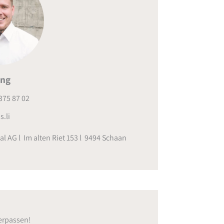
ing
375 87 02
s.li
al AG l Im alten Riet 153 l 9494 Schaan
erpassen!