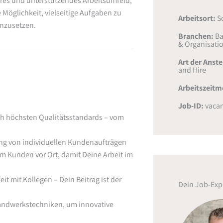
iäres und unterstützendes Arbeitsumfeld,
e Möglichkeit, vielseitige Aufgaben zu
Arbeitsort:
S
nzusetzen.
Branchen:
Ba
& Organisati
Art der Anst
and Hire
Arbeitszeitm
Job-ID:
vacan
h höchsten Qualitätsstandards – vom
ung von individuellen Kundenaufträgen
im Kunden vor Ort, damit Deine Arbeit im
 mit Kollegen – Dein Beitrag ist der
Dein Job-Exp
andwerkstechniken, um innovative