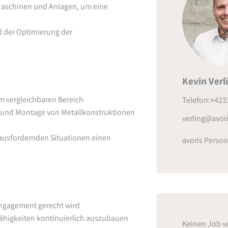
 Maschinen und Anlagen, um eine
d der Optimierung der
Kevin Verl
m vergleichbaren Bereich
Telefon:+423
g und Montage von Metallkonstruktionen
verling@avori
erausfordernden Situationen einen
avoris Person
Engagement gerecht wird
Fähigkeiten kontinuierlich auszubauen
Keinen Job v