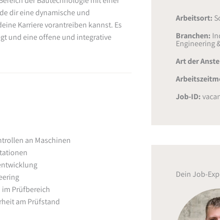
Bereich der Bautechnologie mit einer
nde dir eine dynamische und
Arbeitsort:
S
eine Karriere vorantreiben kannst. Es
Branchen:
In
gt und eine offene und integrative
Engineering 
Art der Anst
Arbeitszeitm
Job-ID:
vacan
trollen an Maschinen
tationen
entwicklung
Dein Job-Exp
eering
 im Prüfbereich
rheit am Prüfstand