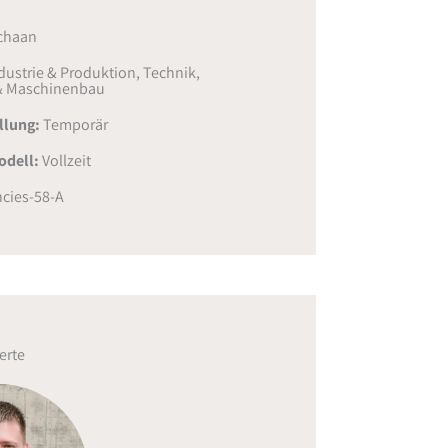
chaan
dustrie & Produktion
,
Technik,
& Maschinenbau
ellung:
Temporär
odell:
Vollzeit
cies-58-A
erte