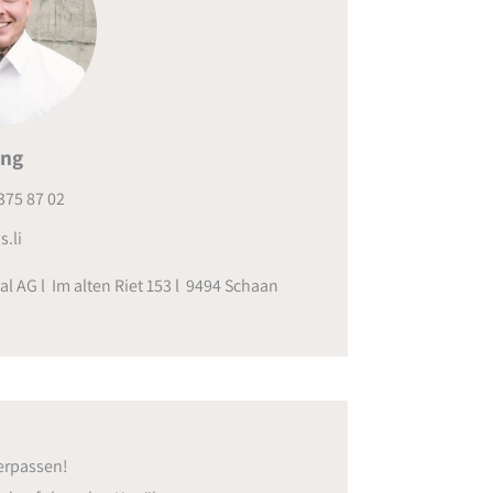
ing
375 87 02
s.li
al AG l Im alten Riet 153 l 9494 Schaan
erpassen!