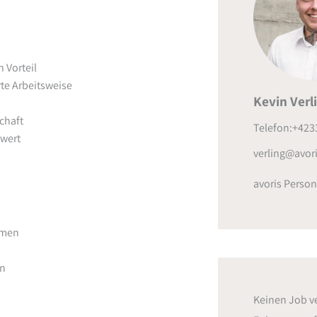
 Vorteil
te Arbeitsweise
Kevin Verl
chaft
Telefon:+423
wert
verling@avori
avoris Person
hmen
en
Keinen Job v