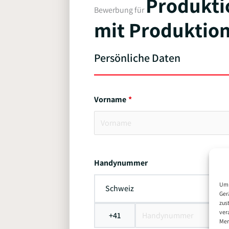
Produkti
Bewerbung für
mit Produktio
Persönliche Daten
Vorname
Handynummer
Um 
Schweiz
Ger
zus
ver
+41
Mer