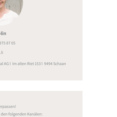
lin
375 87 05
li
al AG l Im alten Riet 153 l 9494 Schaan
erpassen!
f den folgenden Kanälen: