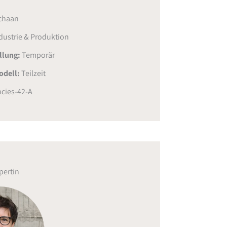
chaan
dustrie & Produktion
ellung:
Temporär
odell:
Teilzeit
cies-42-A
pertin