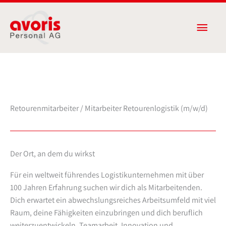
Zum
Haup
Inhalt
springen
Retourenmitarbeiter / Mitarbeiter Retourenlogistik (m/w/d)
Der Ort, an dem du wirkst
Für ein weltweit führendes Logistikunternehmen mit über
100 Jahren Erfahrung suchen wir dich als Mitarbeitenden.
Dich erwartet ein abwechslungsreiches Arbeitsumfeld mit viel
Raum, deine Fähigkeiten einzubringen und dich beruflich
weiterzuentwickeln. Teamarbeit, Innovation und