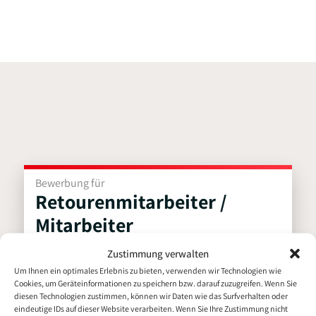
i
o
n
k
Bewerbung für
Retourenmitarbeiter /
Mitarbeiter
Retourenlogistik (m/w/d)
Zustimmung verwalten
Um Ihnen ein optimales Erlebnis zu bieten, verwenden wir Technologien wie
Persönliche Daten
Cookies, um Geräteinformationen zu speichern bzw. darauf zuzugreifen. Wenn Sie
diesen Technologien zustimmen, können wir Daten wie das Surfverhalten oder
eindeutige IDs auf dieser Website verarbeiten. Wenn Sie Ihre Zustimmung nicht