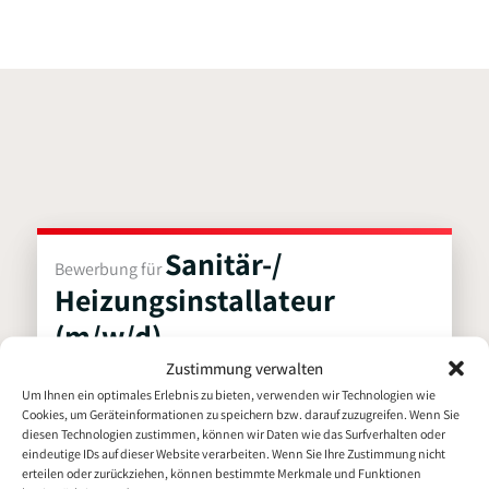
n
k
Sanitär-/
Bewerbung für
Heizungsinstallateur
(m/w/d)
Zustimmung verwalten
Persönliche Daten
Um Ihnen ein optimales Erlebnis zu bieten, verwenden wir Technologien wie
Cookies, um Geräteinformationen zu speichern bzw. darauf zuzugreifen. Wenn Sie
diesen Technologien zustimmen, können wir Daten wie das Surfverhalten oder
eindeutige IDs auf dieser Website verarbeiten. Wenn Sie Ihre Zustimmung nicht
erteilen oder zurückziehen, können bestimmte Merkmale und Funktionen
Vorname