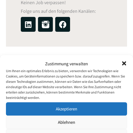
Keinen Job verpassen!
Folge uns auf den folgenden Kanälen:
L
F
i
a
n
c
k
e
e
b
d
o
i
o
Zustimmung verwalten
n
k
Um Ihnen ein optimales Erlebnis zu bieten, verwenden wir Technologien wie
Cookies, um Geräteinformationen zu speichern bzw. darauf zuzugreifen. Wenn Sie
diesen Technologien zustimmen, können wir Daten wie das Surfverhalten oder
eindeutige IDs auf dieser Website verarbeiten. Wenn Sie Ihre Zustimmung nicht
erteilen oder zurückziehen, können bestimmte Merkmale und Funktionen
beeinträchtigt werden.
Akzeptieren
Ablehnen