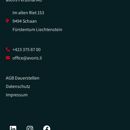
Im alten Riet 153
9494 Schaan
Fürstentum Liechtenstein
+423 375 87 00
office@avoris.li
AGB Dauerstellen
Datenschutz
Impressum
L
I
F