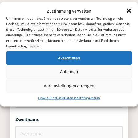
Zustimmung verwalten
Um Ihnen ein optimales Erlebnis zu bieten, verwenden wir Technologien wie
Schreiner für
Cookies, um Geräteinformationen zu speichern bzw. darauf zuzugreifen. Wenn Sie
Bewerbung für
diesen Technologien zustimmen, können wir Daten wie das Surfverhalten oder
Fassaden- und Dachbau
eindeutige IDs auf dieser Website verarbeiten. Wenn Sie Ihre Zustimmung nicht
erteilen oder zurückziehen, können bestimmte Merkmale und Funktionen
(m/w/d)
beeinträchtigt werden.
Akzeptieren
Persönliche Daten
Ablehnen
Voreinstellungen anzeigen
Vorname
Cookie-Richtlinie
Datenschutz
Impressum
Zweitname