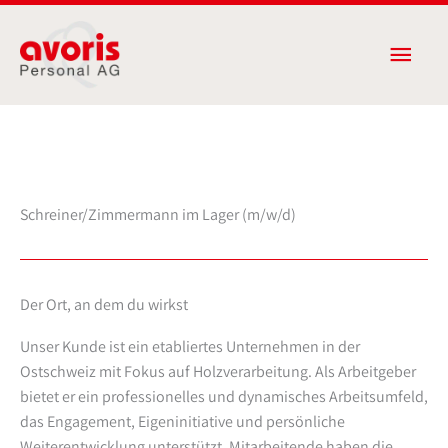
Zum
Haup
Inhalt
springen
Schreiner/Zimmermann im Lager (m/w/d)
Der Ort, an dem du wirkst
Unser Kunde ist ein etabliertes Unternehmen in der
Ostschweiz mit Fokus auf Holzverarbeitung. Als Arbeitgeber
bietet er ein professionelles und dynamisches Arbeitsumfeld,
das Engagement, Eigeninitiative und persönliche
Weiterentwicklung unterstützt. Mitarbeitende haben die