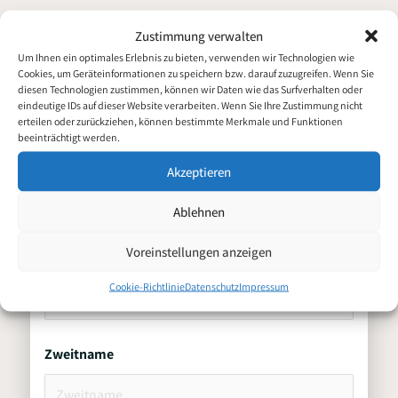
Zustimmung verwalten
Um Ihnen ein optimales Erlebnis zu bieten, verwenden wir Technologien wie
Cookies, um Geräteinformationen zu speichern bzw. darauf zuzugreifen. Wenn Sie
Bewerbung für
diesen Technologien zustimmen, können wir Daten wie das Surfverhalten oder
Schreiner/Zimmermann im
eindeutige IDs auf dieser Website verarbeiten. Wenn Sie Ihre Zustimmung nicht
erteilen oder zurückziehen, können bestimmte Merkmale und Funktionen
Lager (m/w/d)
beeinträchtigt werden.
Akzeptieren
Persönliche Daten
Ablehnen
Voreinstellungen anzeigen
Vorname
Cookie-Richtlinie
Datenschutz
Impressum
Zweitname