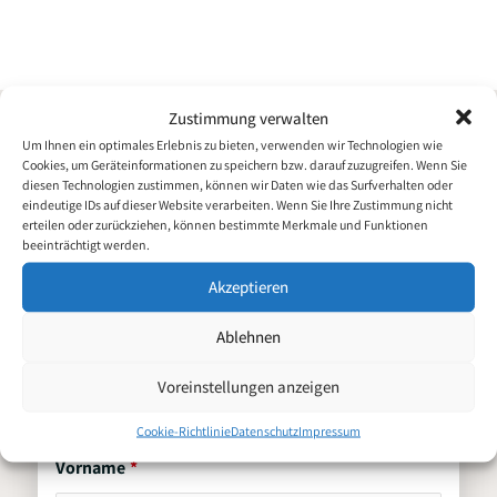
i
o
n
k
Zustimmung verwalten
Um Ihnen ein optimales Erlebnis zu bieten, verwenden wir Technologien wie
Cookies, um Geräteinformationen zu speichern bzw. darauf zuzugreifen. Wenn Sie
diesen Technologien zustimmen, können wir Daten wie das Surfverhalten oder
eindeutige IDs auf dieser Website verarbeiten. Wenn Sie Ihre Zustimmung nicht
erteilen oder zurückziehen, können bestimmte Merkmale und Funktionen
beeinträchtigt werden.
Senior IT System
Akzeptieren
Bewerbung für
Engineer (m/w/d)
Ablehnen
Persönliche Daten
Voreinstellungen anzeigen
Cookie-Richtlinie
Datenschutz
Impressum
Vorname