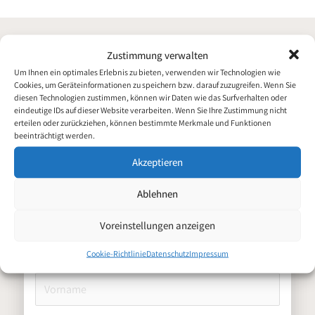
Zustimmung verwalten
Um Ihnen ein optimales Erlebnis zu bieten, verwenden wir Technologien wie
Cookies, um Geräteinformationen zu speichern bzw. darauf zuzugreifen. Wenn Sie
diesen Technologien zustimmen, können wir Daten wie das Surfverhalten oder
eindeutige IDs auf dieser Website verarbeiten. Wenn Sie Ihre Zustimmung nicht
erteilen oder zurückziehen, können bestimmte Merkmale und Funktionen
beeinträchtigt werden.
Servicetechniker
Bewerbung für
Haushaltsgeräte (m/w/d)
Akzeptieren
Ablehnen
Persönliche Daten
Voreinstellungen anzeigen
Cookie-Richtlinie
Datenschutz
Impressum
Vorname