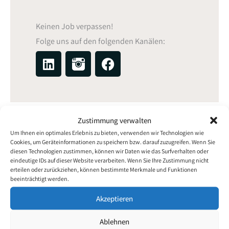
Keinen Job verpassen!
Folge uns auf den folgenden Kanälen:
L
F
i
a
n
c
k
e
e
b
d
o
Zustimmung verwalten
i
o
Um Ihnen ein optimales Erlebnis zu bieten, verwenden wir Technologien wie
Cookies, um Geräteinformationen zu speichern bzw. darauf zuzugreifen. Wenn Sie
n
k
diesen Technologien zustimmen, können wir Daten wie das Surfverhalten oder
eindeutige IDs auf dieser Website verarbeiten. Wenn Sie Ihre Zustimmung nicht
erteilen oder zurückziehen, können bestimmte Merkmale und Funktionen
beeinträchtigt werden.
Akzeptieren
Ablehnen