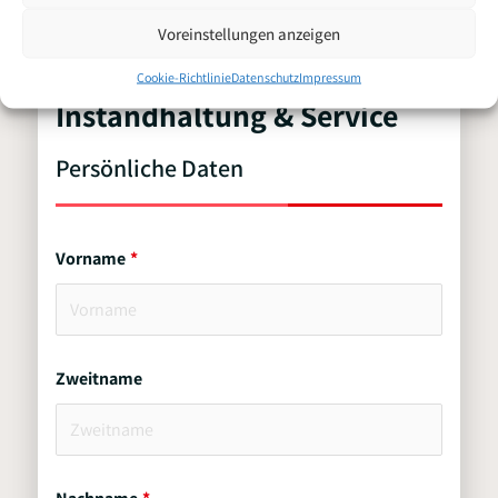
Voreinstellungen anzeigen
Techniker
Cookie-Richtlinie
Datenschutz
Impressum
Bewerbung für
Instandhaltung & Service
Persönliche Daten
Vorname
Zweitname