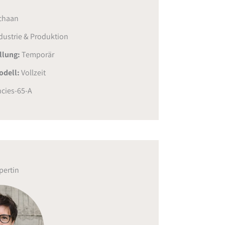
chaan
dustrie & Produktion
ellung:
Temporär
odell:
Vollzeit
cies-65-A
pertin