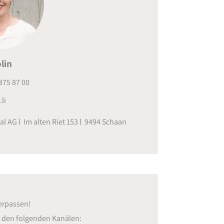
lin
375 87 00
li
al AG l Im alten Riet 153 l 9494 Schaan
erpassen!
f den folgenden Kanälen: