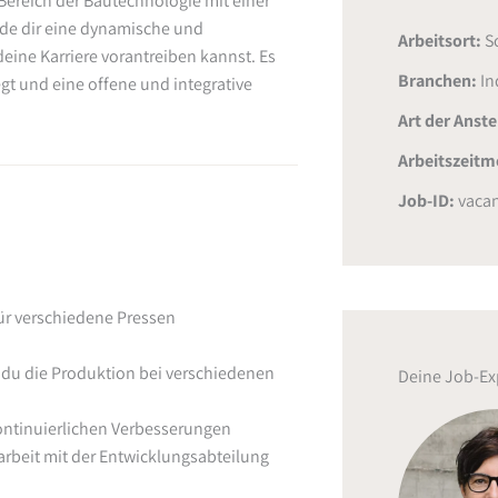
Bereich der Bautechnologie mit einer
nde dir eine dynamische und
Arbeitsort:
S
eine Karriere vorantreiben kannst. Es
Branchen:
In
gt und eine offene und integrative
Art der Anst
Arbeitszeitm
Job-ID:
vacan
r verschiedene Pressen
u die Produktion bei verschiedenen
Deine Job-Ex
kontinuierlichen Verbesserungen
eit mit der Entwicklungsabteilung