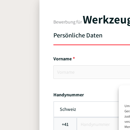
Werkzeug
Bewerbung für
Persönliche Daten
Vorname
Handynummer
Um 
Schweiz
Ger
zus
ver
+41
Mer