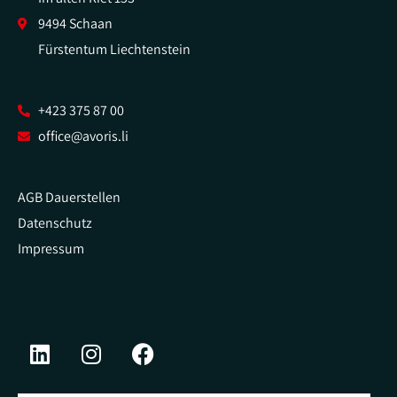
9494 Schaan
Fürstentum Liechtenstein
+423 375 87 00
office@avoris.li
AGB Dauerstellen
Datenschutz
Impressum
L
I
F
i
n
a
n
s
c