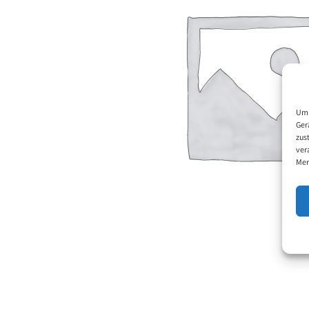
Um 
Ger
zus
ver
Mer