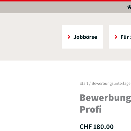
Jobbörse
Für
Bewerbungsunterlagen-
Start
/ Bewerbungsunterlage
Check
Bewerbung
vom
Profi
Profi
Menge
CHF
180.00