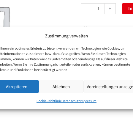
-
+
In
inkl. 8.1 % MwSt.
Zustimmung verwalten
Ihnen ein optimales Erlebnis zu bieten, verwenden wir Technologien wie Cookies, um
äteinformationen zu speichern bzw. darauf zuzugreifen. Wenn Sie diesen Technologien
timmen, können wir Daten wie das Surfverhalten oder eindeutige IDs auf dieser Website
arbeiten. Wenn Sie Ihre Zustimmung nicht erteilen oder zurückziehen, können bestimmte
kmale und Funktionen beeinträchtigt werden.
Akzeptieren
Ablehnen
Voreinstellungen anzeig
Cookie-Richtlinie
Datenschutz
Impressum