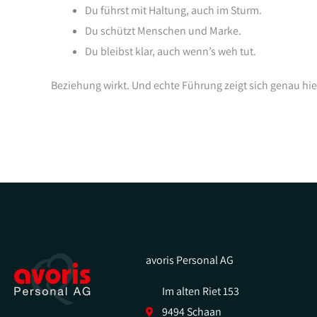
Du führst mit Haltung, auch im Sturm.
Du schützt Menschen und Marke.
Du bleibst klar, auch wenn’s weh tut.
Beziehung wirkt. Und echte Führung zeigt sich genau hie
avoris Personal AG
Im alten Riet 153
9494 Schaan