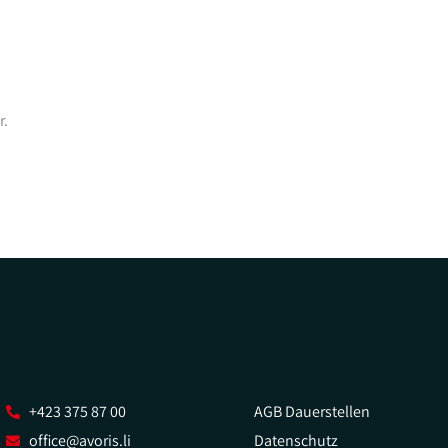
r.
+423 375 87 00
AGB Dauerstellen
office@avoris.li
Datenschutz