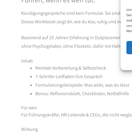
Um 
Kündigungsgespräche sind kein Formular. Sie sind Feue
Ger
zus
Dieses Workbook zeigt dir, wie du klar, ruhig und mensc
ver
Mer
Basierend auf 25 Jahren Erfahrung in Outplacement & T
ohne Psychogelaber, ohne Floskeln, dafür mit Haltung.
Inhalt
Mentale Vorbereitung & Selbstcheck
7-Schritte-Leitfaden fürs Gespräch
Formulierungsbeispiele: Was wirkt, was du lässt
Bonus: Reflexionsblatt, Checklisten, Notfallhilfe
Für wen
Für Führungskräfte, HR-Leitende & CEOs, die nicht wegla
Wirkung