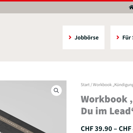
Jobbörse
Für
Workbook
Start
/ Workbook „Kündigung
„Kündigungsgespräch
Workbook 
–
Du im Lead
Du
im
CHF
39.90
–
CHF
Lead“