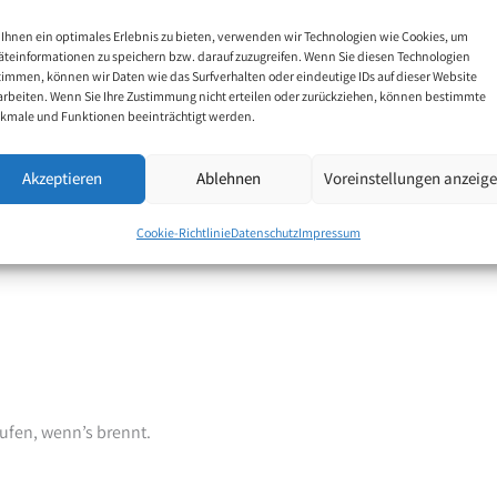
Ihnen ein optimales Erlebnis zu bieten, verwenden wir Technologien wie Cookies, um
rproben für Führung.
äteinformationen zu speichern bzw. darauf zuzugreifen. Wenn Sie diesen Technologien
timmen, können wir Daten wie das Surfverhalten oder eindeutige IDs auf dieser Website
hlich bleibst, wenn es darauf ankommt.
arbeiten. Wenn Sie Ihre Zustimmung nicht erteilen oder zurückziehen, können bestimmte
kmale und Funktionen beeinträchtigt werden.
rennungskultur –
Akzeptieren
Ablehnen
Voreinstellungen anzeig
Cookie-Richtlinie
Datenschutz
Impressum
ufen, wenn’s brennt.